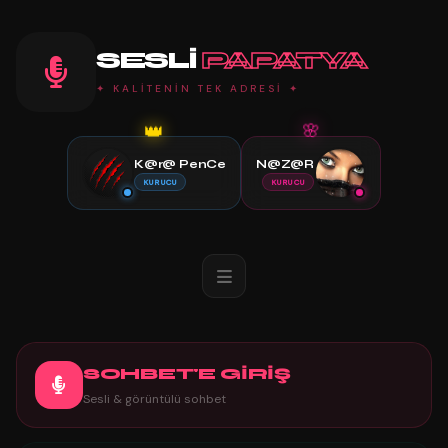
SESLI
PAPATYA
✦ KALİTENİN TEK ADRESİ ✦
👑
🌸
K@r@ PenCe
N@Z@R
KURUCU
KURUCU
SOHBET'E GİRİŞ
Sesli & görüntülü sohbet