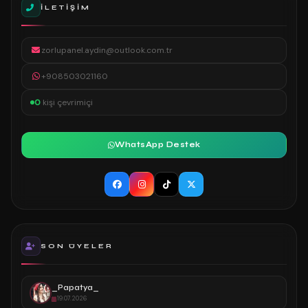
İLETIŞIM
zorlupanel.aydin@outlook.com.tr
+908503021160
0
kişi çevrimiçi
WhatsApp Destek
SON ÜYELER
_Papatya_
19.07.2026