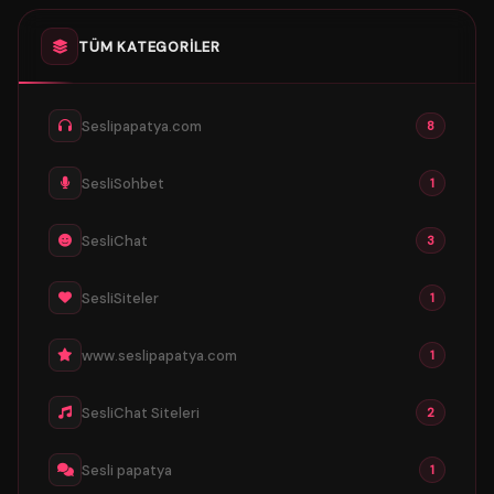
TÜM KATEGORILER
Seslipapatya.com
8
SesliSohbet
1
SesliChat
3
SesliSiteler
1
www.seslipapatya.com
1
SesliChat Siteleri
2
Sesli papatya
1