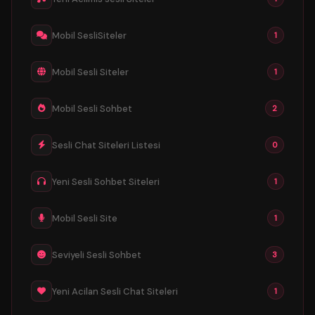
Mobil SesliSiteler
1
Mobil Sesli Siteler
1
Mobil Sesli Sohbet
2
Sesli Chat Siteleri Listesi
0
Yeni Sesli Sohbet Siteleri
1
Mobil Sesli Site
1
Seviyeli Sesli Sohbet
3
Yeni Acilan Sesli Chat Siteleri
1