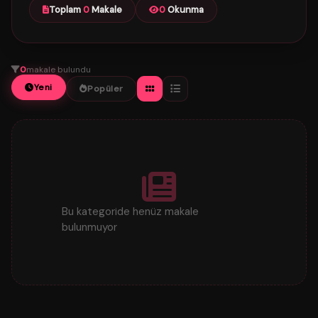
Toplam
0
Makale
0
Okunma
0
makale bulundu
Yeni
Popüler
Bu kategoride henüz makale
bulunmuyor