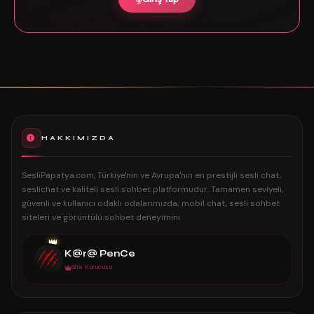
HAKKIMIZDA
SesliPapatya.com, Türkiye'nin ve Avrupa'nın en prestijli sesli chat,
seslichat ve kaliteli sesli sohbet platformudur. Tamamen seviyeli,
güvenli ve kullanıcı odaklı odalarımızda; mobil chat, sesli sohbet
siteleri ve görüntülü sohbet deneyimini
👑
K@r@ PenCe
Site Kurucusu