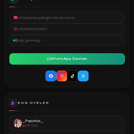
zorlupanel.aydin@outlook.com.tr
+908503021160
0
kişi çevrimiçi
WhatsApp Destek
SON ÜYELER
_Papatya_
19.07.2026