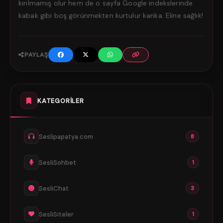
kırılmamış olur hem de o sayfa Google indekslerinde
kabak gibi boş görünmekten kurtulur kanka. Eline sağlık!
PAYLAŞ
KATEGORILER
Seslipapatya.com
8
SesliSohbet
1
SesliChat
3
SesliSiteler
1