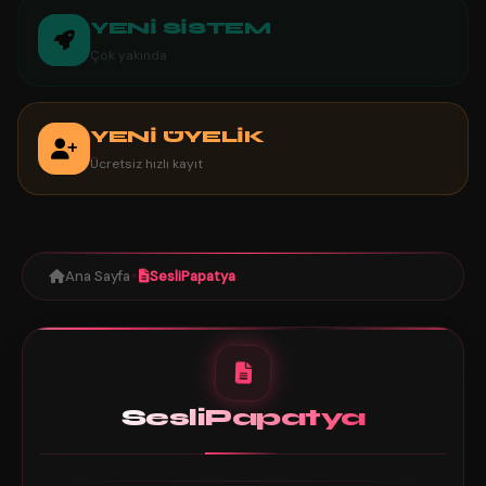
YENİ SİSTEM
Çok yakında
YENİ ÜYELİK
Ücretsiz hızlı kayıt
Ana Sayfa
SesliPapatya
✦
SesliPapatya