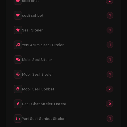
sesli chat
2
sesli sohbet
1
Sesli Siteler
1
Yeni Acilmis sesli Siteler
1
Mobil SesliSiteler
1
Mobil Sesli Siteler
1
Mobil Sesli Sohbet
2
Sesli Chat Siteleri Listesi
0
Yeni Sesli Sohbet Siteleri
1