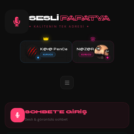
SESLI
PAPATYA
✦ KALİTENİN TEK ADRESİ ✦
👑
🌸
K@r@ PenCe
N@Z@R
KURUCU
KURUCU
SOHBET'E GİRİŞ
Sesli & görüntülü sohbet