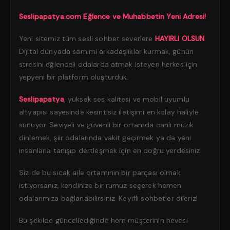
Seslipapatya.com Eğlence ve Muhabbetin Yeni Adresi!
Yeni sitemiz tüm sesli sohbet severlere
HAYIRLI OLSUN
.
Dijital dünyada samimi arkadaşlıklar kurmak, günün
stresini eğlenceli odalarda atmak isteyen herkes için
yepyeni bir platform oluşturduk.
Seslipapatya
, yüksek ses kalitesi ve mobil uyumlu
altyapısı sayesinde kesintisiz iletişimi en kolay haliyle
sunuyor. Seviyeli ve güvenli bir ortamda canlı müzik
dinlemek, şiir odalarında vakit geçirmek ya da yeni
insanlarla tanışıp dertleşmek için en doğru yerdesiniz.
Siz de bu sıcak aile ortamının bir parçası olmak
istiyorsanız, kendinize bir rumuz seçerek hemen
odalarımıza bağlanabilirsiniz. Keyifli sohbetler dileriz!
Bu şekilde güncellediğinde hem müşterinin hevesi