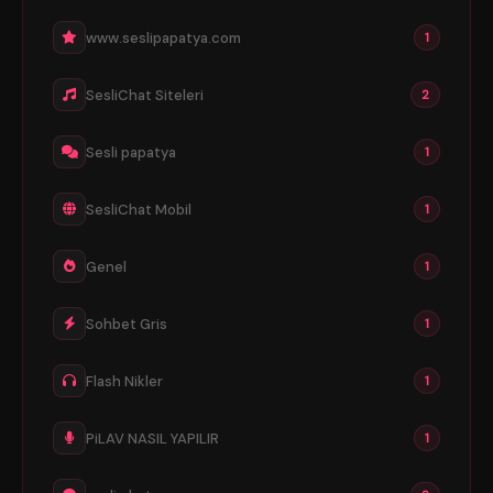
www.seslipapatya.com
1
SesliChat Siteleri
2
Sesli papatya
1
SesliChat Mobil
1
Genel
1
Sohbet Gris
1
Flash Nikler
1
PiLAV NASIL YAPILIR
1