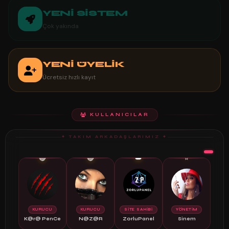
YENİ SİSTEM
Çok yakında
YENİ ÜYELİK
Ücretsiz hızlı kayıt
KULLANICILAR
✦ TAKIM ARKADAŞLARIMIZ ✦
🔴
🔴
👑
⭐
KURUCU
KURUCU
SİTE SAHİBİ
YÖNETİM
K@r@ PenCe
N@Z@R
ZorluPanel
Sinem