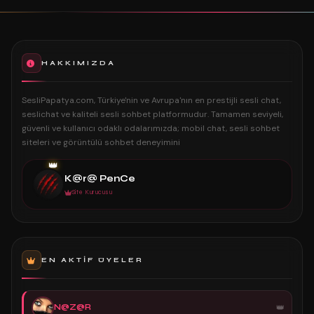
HAKKIMIZDA
SesliPapatya.com, Türkiye'nin ve Avrupa'nın en prestijli sesli chat,
seslichat ve kaliteli sesli sohbet platformudur. Tamamen seviyeli,
güvenli ve kullanıcı odaklı odalarımızda; mobil chat, sesli sohbet
siteleri ve görüntülü sohbet deneyimini
👑
K@r@ PenCe
Site Kurucusu
EN AKTIF ÜYELER
N@Z@R