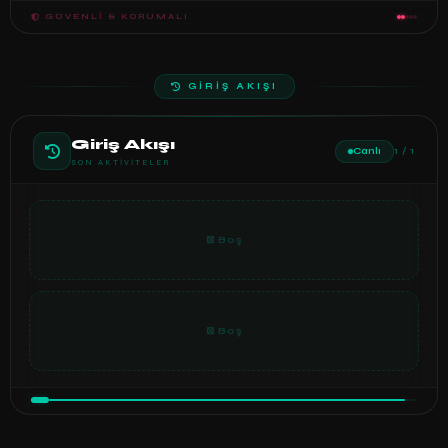
GÜVENLI & KORUMALI
GİRİŞ AKIŞI
Giriş Akışı
Canlı
1 / 1
SON AKTIVITELER
⊠ Boş
⊠ Boş