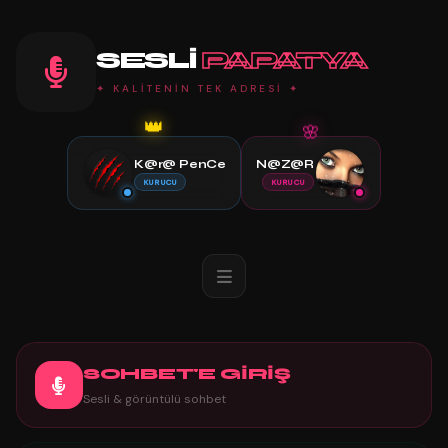
SESLI
PAPATYA
✦ KALİTENİN TEK ADRESİ ✦
🌸
👑
K@r@ PenCe
N@Z@R
KURUCU
KURUCU
SOHBET'E GİRİŞ
Sesli & görüntülü sohbet