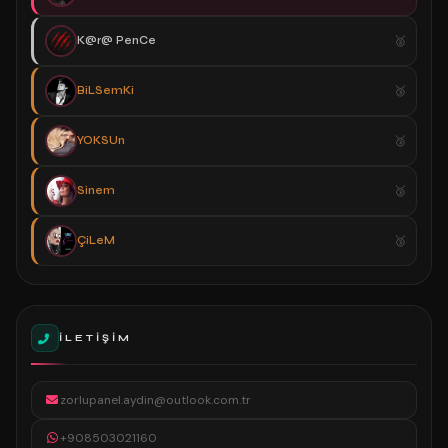
K@r@ PenCe
BiLSemKi
YOKSUn
Sinem
ÇiLeM
İLETIŞIM
zorlupanel.aydin@outlook.com.tr
+908503021160