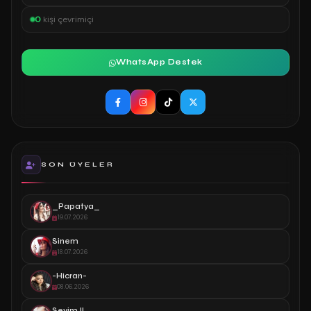
0
kişi çevrimiçi
WhatsApp Destek
SON ÜYELER
_Papatya_
19.07.2026
Sinem
18.07.2026
-Hicran-
08.06.2026
Sevim.!!