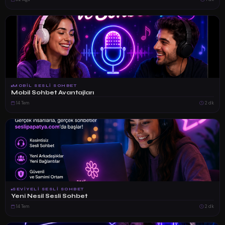
MOBIL SESLI SOHBET
Mobil Sohbet Avantajları
14 Tem
2 dk
SEVIYELI SESLI SOHBET
Yeni Nesil Sesli Sohbet
14 Tem
2 dk