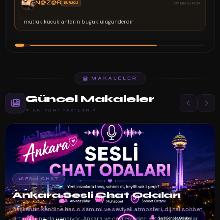
N@Z@R
KURUCU
05 Nisan 14:36
“
mutluk kücük anların buguklülügünderdir
MAKALELER
Güncel Makaleler
✦ EN YENI YAZILAR ✦
SESLIPAPATYA.COM
Fransa Sesli Sohbet Odaları
Avrupa’da yaşayan gurbetçilerimiz için kendi anadilinde sohbet
etmek ve memleket kültürünü hissetmek büyük bir değer taşır.