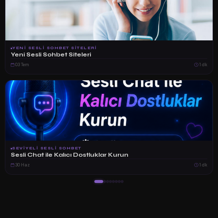
YENI SESLI SOHBET SITELERI
Yeni Sesli Sohbet Siteleri
03 Tem
1 dk
SEVIYELI SESLI SOHBET
Sesli Chat ile Kalıcı Dostluklar Kurun
30 Haz
1 dk