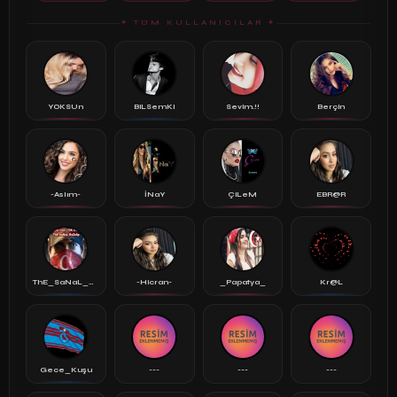
✦ TÜM KULLANICILAR ✦
YOKSUn
BiLSemKi
Sevim.!!
Berçin
-Aslım-
İNaY
ÇiLeM
EBR@R
ThE_SaNaL_KeZz..
-Hicran-
_Papatya_
Kr@L
Gece_Kuşu
---
---
---