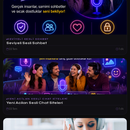
SEVIYELI SESLI SOHBET
Seviyeli Sesli Sohbet
03 Tem
1 dk
YENI ACILAN SESLI CHAT SITELERI
Yeni Acilan Sesli Chat Siteleri
03 Tem
1 dk