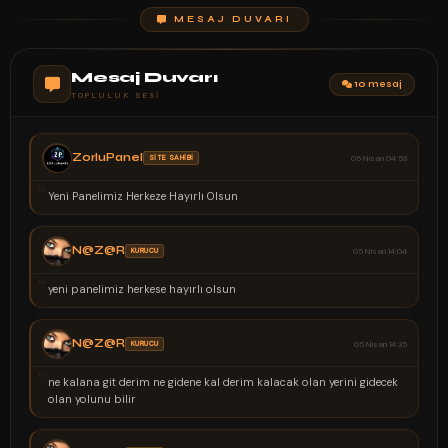
MESAJ DUVARI
Mesaj Duvarı
10 mesaj
TOPLULUK SESI
ZorluPanel
SİTE SAHİBİ
05 Nisan 04:53
“
Yeni Panelimiz Herkeze Hayırlı Olsun
N@Z@R
KURUCU
05 Nisan 14:04
“
yeni panelimiz herkese hayırlı olsun
N@Z@R
KURUCU
05 Nisan 14:35
“
ne kalana git derim ne gidene kal derim kalacak olan yerini gidecek
olan yolunu bilir