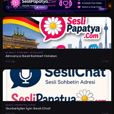
Özellikle Fra...
05 Ağu 2026
1 dk
YENİ
CANLI SOHBET SITELERI
Almanya Sesli Sohbet Odaları
02 Ağu
1 dk
SESLIPAPATYA.COM
Gurbetçiler İçin Sesli Chat
02 Ağu
1 dk