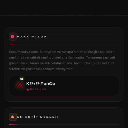
HAKKIMIZDA
SesliPapatya.com, Türkiye'nin ve Avrupa'nın en prestijli sesli chat,
seslichat ve kaliteli sesli sohbet platformudur. Tamamen seviyeli,
güvenli ve kullanıcı odaklı odalarımızda; mobil chat, sesli sohbet
siteleri ve görüntülü sohbet deneyimini
👑
K@r@ PenCe
Site Kurucusu
EN AKTIF ÜYELER