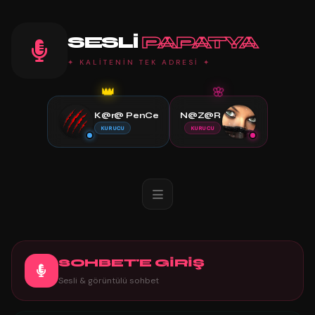
SESLI
PAPATYA
✦ KALİTENİN TEK ADRESİ ✦
👑
🌸
K@r@ PenCe
N@Z@R
KURUCU
KURUCU
SOHBET'E GİRİŞ
Sesli & görüntülü sohbet