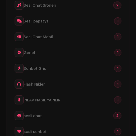
SesliChat Siteleri
2
Sesli papatya
1
SesliChat Mobil
1
Genel
1
Sohbet Gris
1
Flash Nikler
1
PiLAV NASIL YAPILIR
1
sesli chat
2
sesli sohbet
1