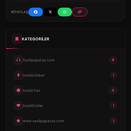
PAYLAŞ
KATEGORILER
Seslipapatya.com
8
SesliSohbet
1
SesliChat
3
SesliSiteler
1
www.seslipapatya.com
1