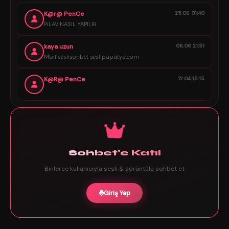
K@r@ PenCe
25.06 01:40
PiLAV NASIL YAPILIR
kaya uzun
06.06 21:51
Mbil seslisohbet seslipapatya.com
K@R@ PenCe
12.04 15:15
Sohbet'e Katıl
Binlerce kullanıcıyla sesli & görüntülü sohbet et
Giriş Yap