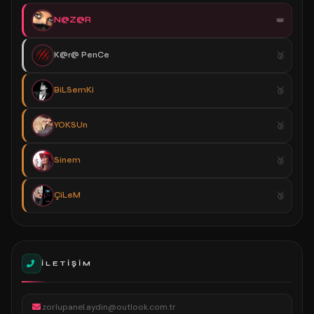
N@Z@R
K@r@ PenCe
BiLSemKi
YOKSUn
Sinem
ÇiLeM
İLETIŞIM
zorlupanel.aydin@outlook.com.tr