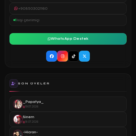
+908503021160
1
kişi çevrimiçi
WhatsApp Destek
SON ÜYELER
_Papatya_
19.07.2026
Sinem
18.07.2026
-Hicran-