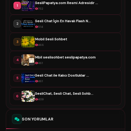
SesliPapatya.com Resmi Adresidir ...
1
752
Sesli Chat İçin En Havalı Flash N...
2
514
Mobil Sesli Sohbet
3
466
Mbil seslisohbet seslipapatya.com
4
461
Sesli Chat ile Kalıcı Dostluklar ...
5
461
SesliChat, Sesli Chat, Sesli Sohb...
6
409
SON YORUMLAR