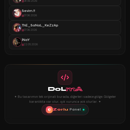
08.06.2026
Sevim.!!
07.06.2026
ThE_SaNaL_KeZzAp
07.06.2026
İNaY
22.05.2026
DoL
mA
✦ Bu tasarımın tek orijinali burada, diğerleri sadece gölge. Gölgeler
karanlıkta var olur, ışık vurunca yok olurlar. ✦
Zorlu
Panel