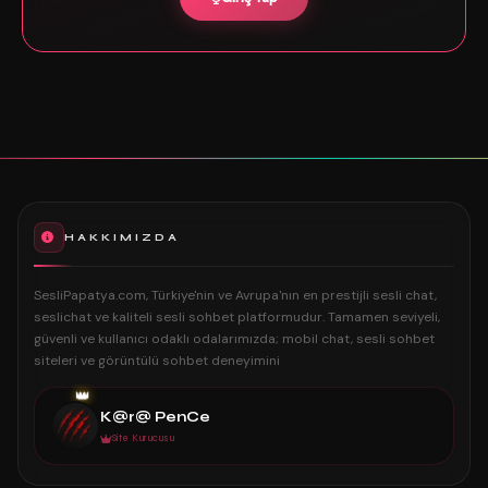
HAKKIMIZDA
SesliPapatya.com, Türkiye'nin ve Avrupa'nın en prestijli sesli chat,
seslichat ve kaliteli sesli sohbet platformudur. Tamamen seviyeli,
güvenli ve kullanıcı odaklı odalarımızda; mobil chat, sesli sohbet
siteleri ve görüntülü sohbet deneyimini
👑
K@r@ PenCe
Site Kurucusu