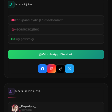
İLETIŞIM
zorlupanel.aydin@outlook.com.tr
+908503021160
0
kişi çevrimiçi
WhatsApp Destek
SON ÜYELER
_Papatya_
19.07.2026