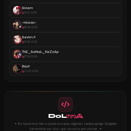
Sinem
18.07.2026
-Hicran-
08.06.2026
Sevim.!!
07.06.2026
ThE_SaNaL_KeZzAp
07.06.2026
İNaY
22.05.2026
DoL
mA
✦ Bu tasarımın tek orijinali burada, diğerleri sadece gölge. Gölgeler
karanlıkta var olur, ışık vurunca yok olurlar. ✦