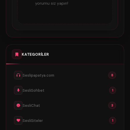
yorumu siz yapın!
KATEGORILER
Seslipapatya.com
8
SesliSohbet
1
SesliChat
3
SesliSiteler
1