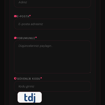
*
E-POSTA
*
YORUMUNUZ
*
GÜVENLIK KODU