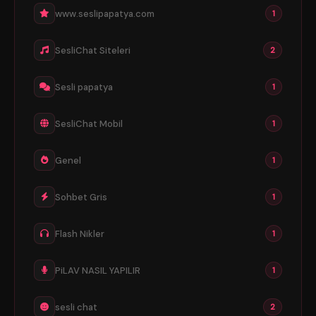
www.seslipapatya.com
1
SesliChat Siteleri
2
Sesli papatya
1
SesliChat Mobil
1
Genel
1
Sohbet Gris
1
Flash Nikler
1
PiLAV NASIL YAPILIR
1
sesli chat
2