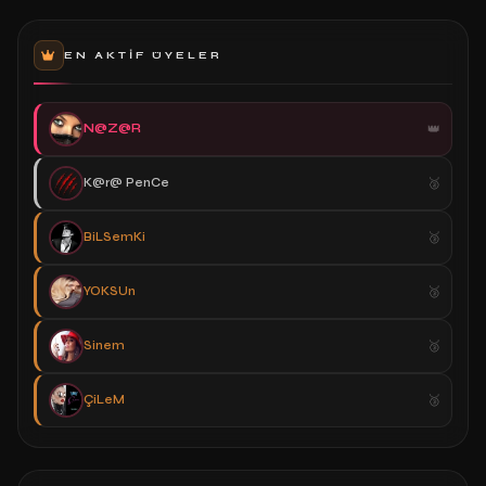
EN AKTIF ÜYELER
N@Z@R
K@r@ PenCe
BiLSemKi
YOKSUn
Sinem
ÇiLeM