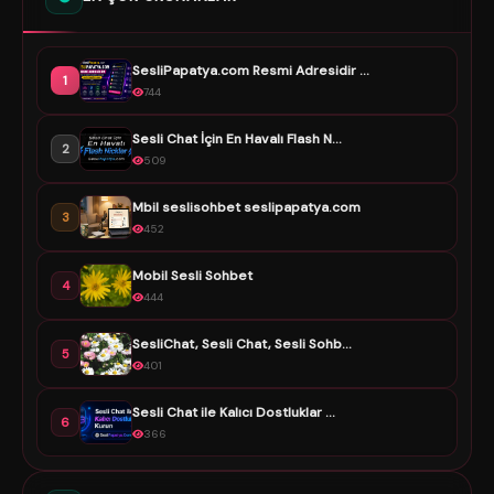
SesliPapatya.com Resmi Adresidir ...
1
744
Sesli Chat İçin En Havalı Flash N...
2
509
Mbil seslisohbet seslipapatya.com
3
452
Mobil Sesli Sohbet
4
444
SesliChat, Sesli Chat, Sesli Sohb...
5
401
Sesli Chat ile Kalıcı Dostluklar ...
6
366