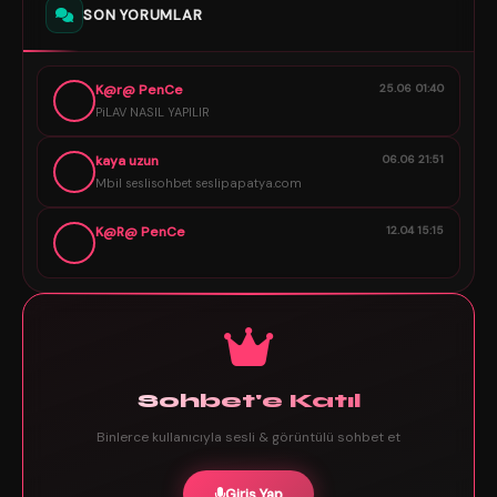
SON YORUMLAR
K@r@ PenCe
25.06 01:40
PiLAV NASIL YAPILIR
kaya uzun
06.06 21:51
Mbil seslisohbet seslipapatya.com
K@R@ PenCe
12.04 15:15
Sohbet'e Katıl
Binlerce kullanıcıyla sesli & görüntülü sohbet et
Giriş Yap