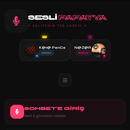
SESLI
PAPATYA
✦ KALİTENİN TEK ADRESİ ✦
🌸
👑
K@r@ PenCe
N@Z@R
KURUCU
KURUCU
SOHBET'E GİRİŞ
Sesli & görüntülü sohbet