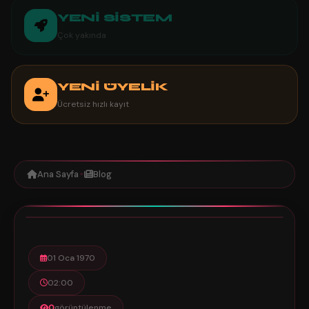
YENİ SİSTEM
Çok yakında
YENİ ÜYELİK
Ücretsiz hızlı kayıt
Ana Sayfa
Blog
✦
0
1 dk
01 Oca 1970
02:00
0
görüntülenme