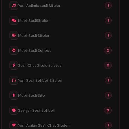
Yeni Acilmis sesli Siteler
1
Mobil SesliSiteler
1
Mobil Sesli Siteler
1
Mobil Sesli Sohbet
2
Sesli Chat Siteleri Listesi
0
Yeni Sesli Sohbet Siteleri
1
Mobil Sesli Site
1
Seviyeli Sesli Sohbet
3
Yeni Acilan Sesli Chat Siteleri
1