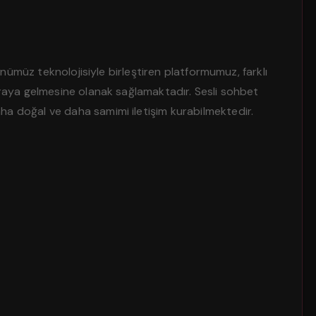
 günümüz teknolojisiyle birleştiren platformumuz, farklı
 araya gelmesine olanak sağlamaktadır. Sesli sohbet
ha doğal ve daha samimi iletişim kurabilmektedir.