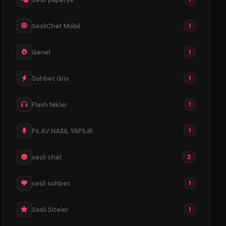
SesliChat Mobil
1
Genel
1
Sohbet Gris
1
Flash Nikler
1
PiLAV NASIL YAPILIR
1
sesli chat
2
sesli sohbet
1
Sesli Siteler
1