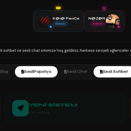
👑
🌸
K@r@ PenCe
N@Z@R
KURUCU
KURUCU
ş geldiniz, herkese seviyeli eğlenceler dileriz.
Seslipapatya.com se
◆
Blog
SesliPapatya
Sesli Chat
Sesli Sohbet
YENİ SİSTEM
Çok yakında