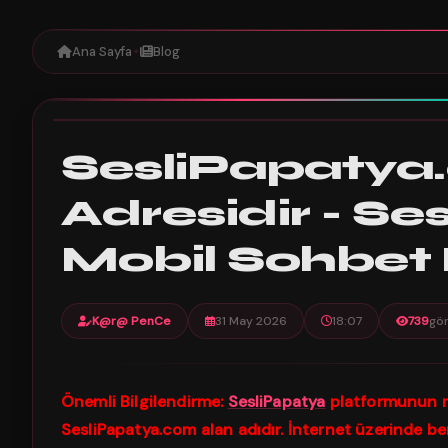
Ana Sayfa
Blog
✦
SABİT
739
SesliPapatya
Adresidir - Se
Mobil Sohbet
K@r@ PenCe
31 May 2026
18:07
739
gö
Önemli Bilgilendirme:
SesliPapatya
platformunun re
SesliPapatya.com alan adıdır. İnternet üzerinde ben