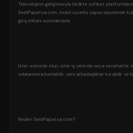
Teknolojinin gelişmesiyle birlikte sohbet platformları
SesliPapatya.com, mobil uyumlu yapısı sayesinde kull
giriş imkanı sunmaktadır.
İster evinizde olun, ister iş yerinde veya seyahatte;
odalarımıza katılabilir, yeni arkadaşlıklar kurabilir ve k
Neden SesliPapatya.com?