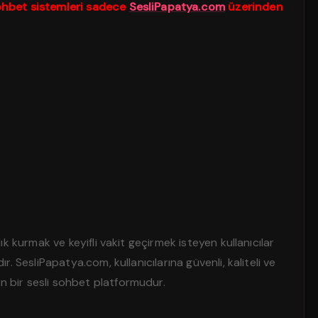
ohbet sistemleri sadece
SesliPapatya.com
üzerinden
k kurmak ve keyifli vakit geçirmek isteyen kullanıcılar
. SesliPapatya.com, kullanıcılarına güvenli, kaliteli ve
 bir sesli sohbet platformudur.