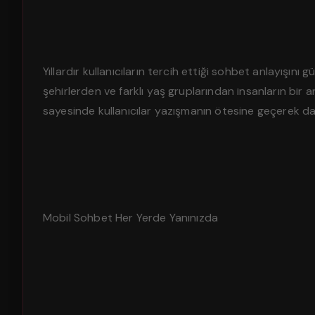
Yıllardır kullanıcıların tercih ettiği sohbet anlayışını
şehirlerden ve farklı yaş gruplarından insanların bir
sayesinde kullanıcılar yazışmanın ötesine geçerek da
Mobil Sohbet Her Yerde Yanınızda