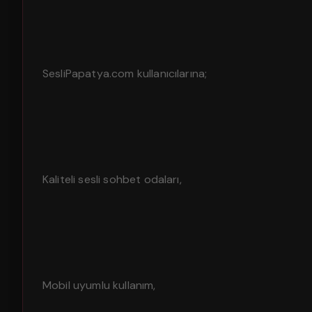
SesliPapatya.com kullanıcılarına;
Kaliteli sesli sohbet odaları,
Mobil uyumlu kullanım,