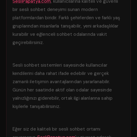
SesliPapatya.com
, kullanıcılarına kaliteli ve güvenli
bir sesli sohbet deneyimi sunan modern
platformlardan biridir. Farklı şehirlerden ve farklı yaş
gruplarından insanlarla tanışabilir, yeni arkadaşlıklar
kurabilir ve eğlenceli sohbet odalarında vakit
geçirebilirsiniz.
Sesli sohbet sistemleri sayesinde kullanıcılar
kendilerini daha rahat ifade edebilir ve gerçek
zamanlı iletişimin avantajlarından yararlanabilir.
Günün her saatinde aktif olan odalar sayesinde
yalnızlığınızı giderebilir, ortak ilgi alanlarına sahip
kişilerle tanışabilirsiniz.
Eğer siz de kaliteli bir sesli sohbet ortamı