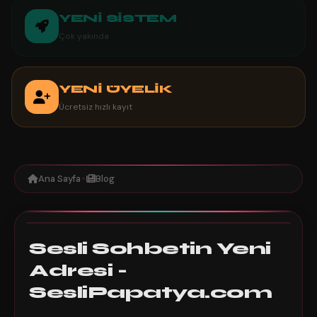
YENİ SİSTEM
Çok yakında
YENİ ÜYELİK
Ücretsiz hızlı kayıt
Ana Sayfa
Blog
✦
SABİT
345
1 dk
Sesli Sohbetin Yeni
Adresi -
SesliPapatya.com