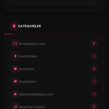
KATEGORILER
Seslipapatya.com
8
SesliSohbet
1
SesliChat
3
SesliSiteler
1
www.seslipapatya.com
1
SesliChat Siteleri
2