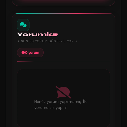
Yorumlar
✦ SON 30 YORUM GÖSTERILIYOR ✦
0 yorum
Henüz yorum yapılmamış. İlk
yorumu siz yapın!