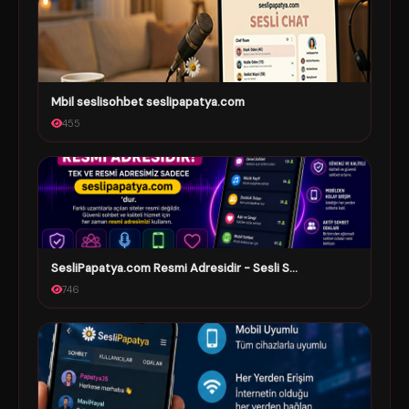
Mbil seslisohbet seslipapatya.com
455
SesliPapatya.com Resmi Adresidir - Sesli S...
746