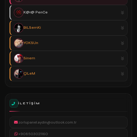
K@r@ PenCe
BiLSemKi
YOKSUn
Sinem
ÇiLeM
İLETIŞIM
zorlupanel.aydin@outlook.com.tr
+908503021160