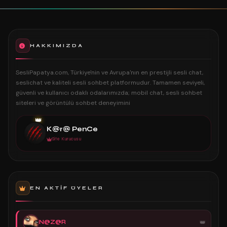
HAKKIMIZDA
SesliPapatya.com, Türkiye'nin ve Avrupa'nın en prestijli sesli chat,
seslichat ve kaliteli sesli sohbet platformudur. Tamamen seviyeli,
güvenli ve kullanıcı odaklı odalarımızda; mobil chat, sesli sohbet
siteleri ve görüntülü sohbet deneyimini
👑
K@r@ PenCe
Site Kurucusu
EN AKTIF ÜYELER
N@Z@R