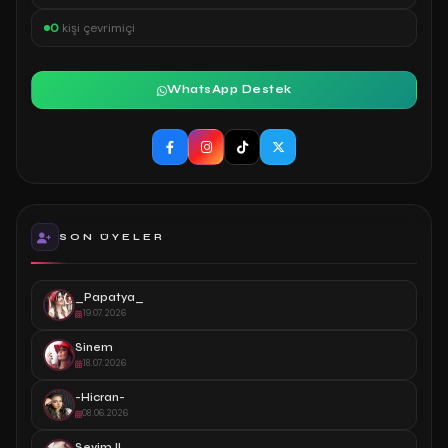
0
kişi çevrimiçi
WhatsApp Destek
SON ÜYELER
_Papatya_
19.07.2026
Sinem
18.07.2026
-Hicran-
08.06.2026
Sevim.!!