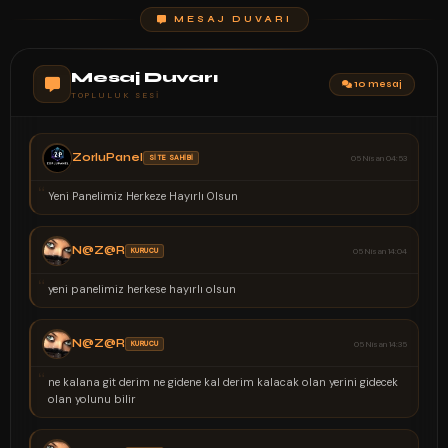
MESAJ DUVARI
Mesaj Duvarı
10 mesaj
TOPLULUK SESI
ZorluPanel
SİTE SAHİBİ
05 Nisan 04:53
“
Yeni Panelimiz Herkeze Hayırlı Olsun
N@Z@R
KURUCU
05 Nisan 14:04
“
yeni panelimiz herkese hayırlı olsun
N@Z@R
KURUCU
05 Nisan 14:35
“
ne kalana git derim ne gidene kal derim kalacak olan yerini gidecek
olan yolunu bilir