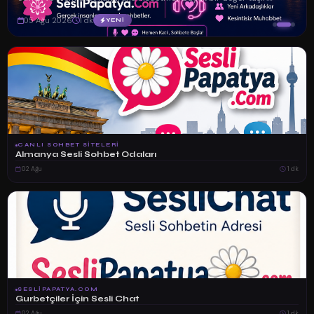
Özellikle Fra...
05 Ağu 2026
1 dk
YENİ
CANLI SOHBET SITELERI
Almanya Sesli Sohbet Odaları
02 Ağu
1 dk
SESLIPAPATYA.COM
Gurbetçiler İçin Sesli Chat
02 Ağu
1 dk