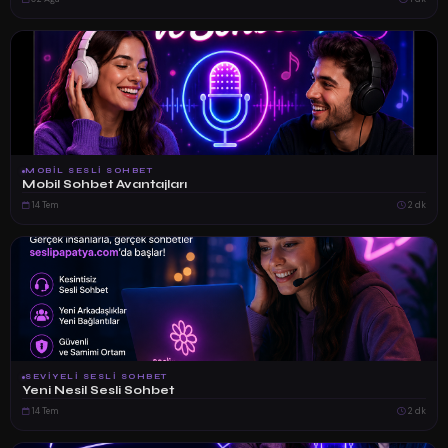
MOBIL SESLI SOHBET
Mobil Sohbet Avantajları
14 Tem
2 dk
SEVIYELI SESLI SOHBET
Yeni Nesil Sesli Sohbet
14 Tem
2 dk