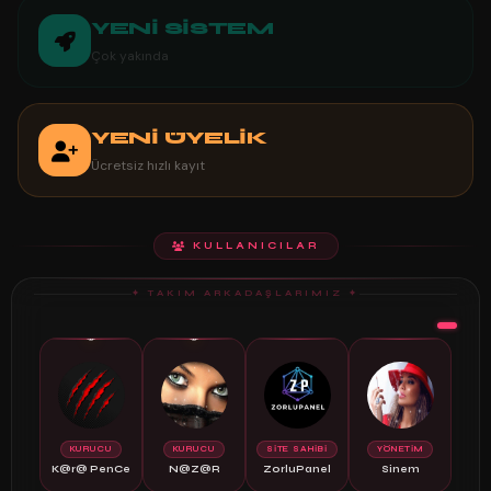
YENİ SİSTEM
Çok yakında
YENİ ÜYELİK
Ücretsiz hızlı kayıt
KULLANICILAR
✦ TAKIM ARKADAŞLARIMIZ ✦
🔴
🔴
👑
⭐
KURUCU
KURUCU
SİTE SAHİBİ
YÖNETİM
K@r@ PenCe
N@Z@R
ZorluPanel
Sinem