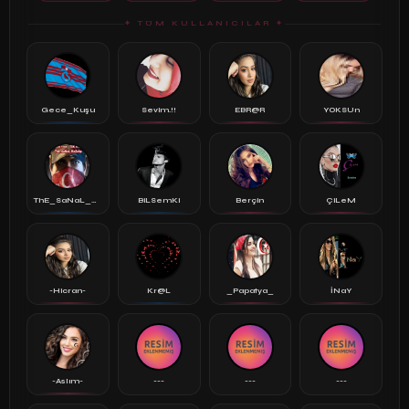
✦ TÜM KULLANICILAR ✦
Gece_Kuşu
Sevim.!!
EBR@R
YOKSUn
ThE_SaNaL_KeZz..
BiLSemKi
Berçin
ÇiLeM
-Hicran-
Kr@L
_Papatya_
İNaY
-Aslım-
---
---
---