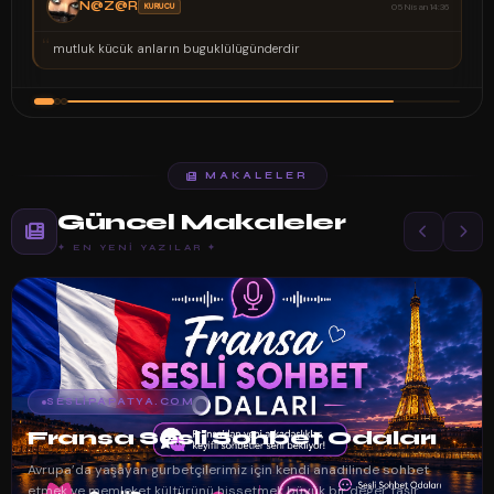
N@Z@R
KURUCU
05 Nisan 14:36
“
mutluk kücük anların buguklülügünderdir
MAKALELER
Güncel Makaleler
✦ EN YENI YAZILAR ✦
SESLIPAPATYA.COM
Fransa Sesli Sohbet Odaları
Avrupa’da yaşayan gurbetçilerimiz için kendi anadilinde sohbet
etmek ve memleket kültürünü hissetmek büyük bir değer taşır.