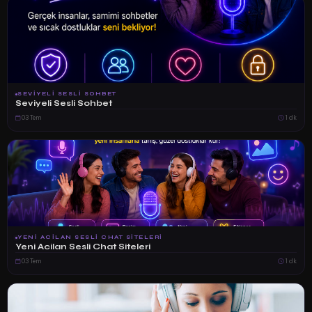
SEVIYELI SESLI SOHBET
Seviyeli Sesli Sohbet
03 Tem
1 dk
YENI ACILAN SESLI CHAT SITELERI
Yeni Acilan Sesli Chat Siteleri
03 Tem
1 dk