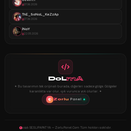
07.06.2026
ThE_SaNaL_KeZzAp
07.06.2026
İNaY
22.05.2026
DoL
mA
✦ Bu tasarımın tek orijinali burada, diğerleri sadece gölge. Gölgeler
karanlıkta var olur, ışık vurunca yok olurlar. ✦
Zorlu
Panel
2026 SESLIPAPATYA — ZorluPanel.Com Tüm hakları saklıdır.