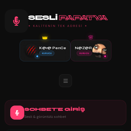
SESLI
PAPATYA
✦ KALİTENİN TEK ADRESİ ✦
👑
🌸
K@r@ PenCe
N@Z@R
KURUCU
KURUCU
SOHBET'E GİRİŞ
Sesli & görüntülü sohbet