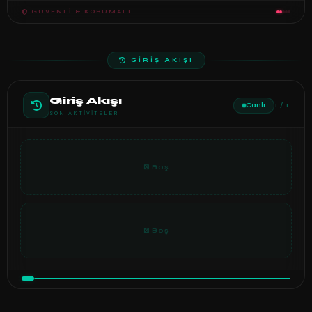
GÜVENLI & KORUMALI
GİRİŞ AKIŞI
Giriş Akışı
Canlı
1 / 1
SON AKTIVITELER
⊠ Boş
⊠ Boş