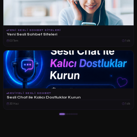
YENI SESLI SOHBET SITELERI
Yeni Sesli Sohbet Siteleri
03 Tem
1 dk
SEVIYELI SESLI SOHBET
Sesli Chat ile Kalıcı Dostluklar Kurun
30 Haz
1 dk