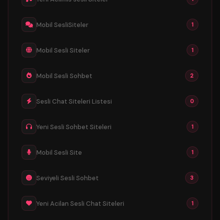
Mobil SesliSiteler
1
Mobil Sesli Siteler
1
Mobil Sesli Sohbet
2
Sesli Chat Siteleri Listesi
0
Yeni Sesli Sohbet Siteleri
1
Mobil Sesli Site
1
Seviyeli Sesli Sohbet
3
Yeni Acilan Sesli Chat Siteleri
1