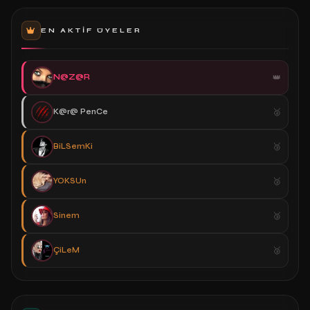
EN AKTIF ÜYELER
N@Z@R
K@r@ PenCe
BiLSemKi
YOKSUn
Sinem
ÇiLeM