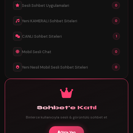
Sesli Sohbet Uygulamalari
0
Yeni KAMERALI Sohbet Siteleri
0
CANLI Sohbet Siteleri
1
Mobil Sesli Chat
0
Yeni Nesil Mobil Sesli Sohbet Siteleri
0
Sohbet'e Katıl
Binlerce kullanıcıyla sesli & görüntülü sohbet et
Giriş Yap