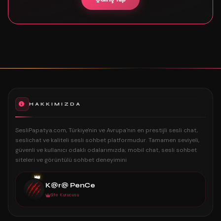
HAKKIMIZDA
SesliPapatya.com, Türkiye'nin ve Avrupa'nın en prestijli sesli chat,
seslichat ve kaliteli sesli sohbet platformudur. Tamamen seviyeli,
güvenli ve kullanıcı odaklı odalarımızda; mobil chat, sesli sohbet
siteleri ve görüntülü sohbet deneyimini
👑
K@r@ PenCe
Site Kurucusu