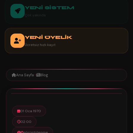
YENİ SİSTEM
Çok yakında
YENİ ÜYELİK
Ücretsiz hızlı kayıt
Ana Sayfa
Blog
✦
0
1 dk
01 Oca 1970
02:00
0
görüntülenme