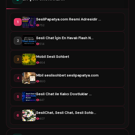
SesliPapatya.com Resmi Adresidir ...
1
752
Sesli Chat İçin En Havalı Flash N...
2
514
Mobil Sesli Sohbet
3
464
Mbil seslisohbet seslipapatya.com
4
460
Sesli Chat ile Kalıcı Dostluklar ...
5
447
SesliChat, Sesli Chat, Sesli Sohb...
6
407