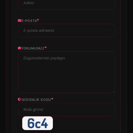
*
E-POSTA
*
YORUMUNUZ
*
GÜVENLIK KODU