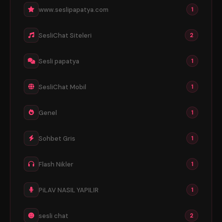
www.seslipapatya.com
1
SesliChat Siteleri
2
Sesli papatya
1
SesliChat Mobil
1
Genel
1
Sohbet Gris
1
Flash Nikler
1
PiLAV NASIL YAPILIR
1
sesli chat
2