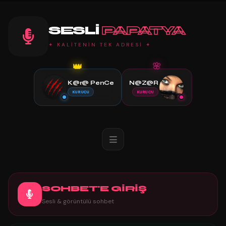
SESLI
PAPATYA
✦ KALİTENİN TEK ADRESİ ✦
👑
🌸
K@r@ PenCe
N@Z@R
KURUCU
KURUCU
SOHBET'E GİRİŞ
Sesli & görüntülü sohbet