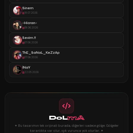
Sinem
18.07.2026
-Hicran-
08.06.2026
Sevim.!!
07.06.2026
ThE_SaNaL_KeZzAp
07.06.2026
İNaY
22.05.2026
DoL
mA
✦ Bu tasarımın tek orijinali burada, diğerleri sadece gölge. Gölgeler
karanlıkta var olur, ışık vurunca yok olurlar. ✦