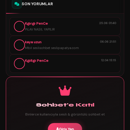
SON YORUMLAR
K@r@ PenCe
25.06 01:40
PiLAV NASIL YAPILIR
kaya uzun
06.06 21:51
Mbil seslisohbet seslipapatya.com
K@R@ PenCe
12.04 15:15
Sohbet'e Katıl
Binlerce kullanıcıyla sesli & görüntülü sohbet et
Giriş Yap