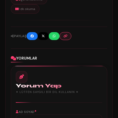
1 dk okuma
PAYLAŞ
YORUMLAR
Yorum Yap
✦ LÜTFEN SAYGILI BIR DIL KULLANIN ✦
*
AD SOYAD