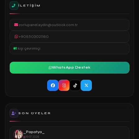
İLETIŞIM
zorlupanel.aydin@outlook.com.tr
+908503021160
1
kişi çevrimiçi
WhatsApp Destek
SON ÜYELER
_Papatya_
19.07.2026