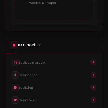
yorumu siz yapın!
KATEGORILER
Seslipapatya.com
8
SesliSohbet
1
SesliChat
3
SesliSiteler
1