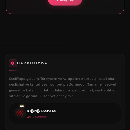
HAKKIMIZDA
SesliPapatya.com, Türkiye'nin ve Avrupa'nın en prestijli sesli chat,
seslichat ve kaliteli sesli sohbet platformudur. Tamamen seviyeli,
güvenli ve kullanıcı odaklı odalarımızda; mobil chat, sesli sohbet
siteleri ve görüntülü sohbet deneyimini
👑
K@r@ PenCe
Site Kurucusu