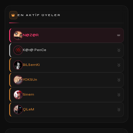
EN AKTIF ÜYELER
N@Z@R
K@r@ PenCe
BiLSemKi
YOKSUn
Sinem
ÇiLeM